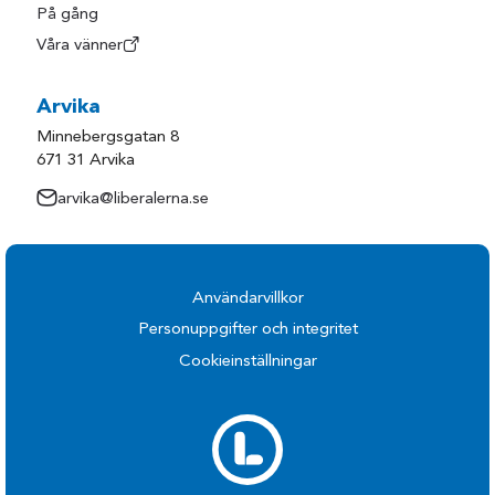
På gång
Våra vänner
Arvika
Minnebergsgatan 8
671 31 Arvika
arvika@liberalerna.se
Användarvillkor
Personuppgifter och integritet
Cookieinställningar