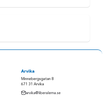
Arvika
Minnebergsgatan 8
671 31 Arvika
arvika@liberalerna.se