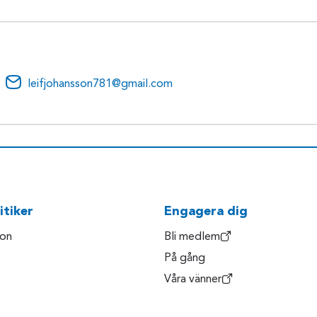
leifjohansson781@gmail.com
itiker
Engagera dig
son
Bli medlem
På gång
Våra vänner