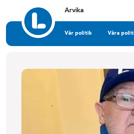
Sök på arvika.liberalerna.se
Arvika
Vår politik
Våra polit