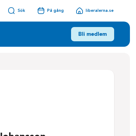
Sök
På gång
liberalerna.se
Bli medlem